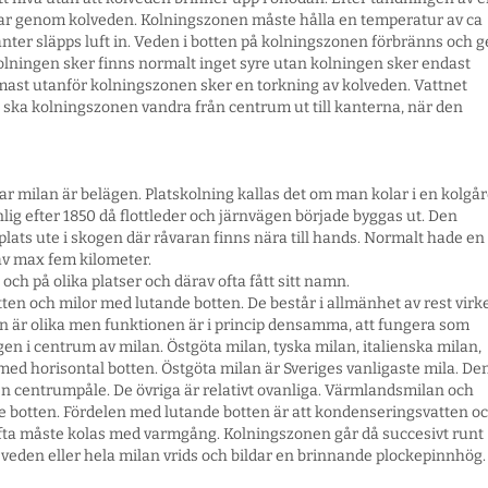
drar genom kolveden. Kolningszonen måste hålla en temperatur av ca
nter släpps luft in. Veden i botten på kolningszonen förbränns och g
olningen sker finns normalt inget syre utan kolningen sker endast
st utanför kolningszonen sker en torkning av kolveden. Vattnet
t ska kolningszonen vandra från centrum ut till kanterna, när den
r milan är belägen. Platskolning kallas det om man kolar i en kolgår
nlig efter 1850 då flottleder och järnvägen började byggas ut. Den
lats ute i skogen där råvaran finns nära till hands. Normalt hade en
 av max fem kilometer.
 och på olika platser och därav ofta fått sitt namn.
tten och milor med lutande botten. De består i allmänhet av rest virk
n är olika men funktionen är i princip densamma, att fungera som
en i centrum av milan. Östgöta milan, tyska milan, italienska milan,
ed horisontal botten. Östgöta milan är Sveriges vanligaste mila. De
 en centrumpåle. De övriga är relativt ovanliga. Värmlandsmilan och
e botten. Fördelen med lutande botten är att kondenseringsvatten o
 ofta måste kolas med varmgång. Kolningszonen går då succesivt runt
 veden eller hela milan vrids och bildar en brinnande plockepinnhög.