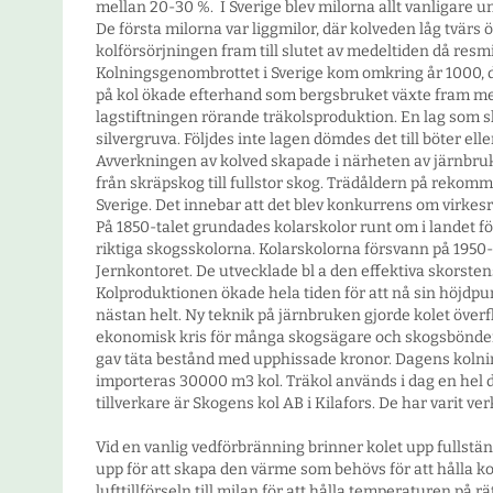
mellan 20-30 %. I Sverige blev milorna allt vanligare u
De första milorna var liggmilor, där kolveden låg tvärs 
kolförsörjningen fram till slutet av medeltiden då resmil
Kolningsgenombrottet i Sverige kom omkring år 1000, d
på kol ökade efterhand som bergsbruket växte fram me
lagstiftningen rörande träkolsproduktion. En lag som sku
silvergruva. Följdes inte lagen dömdes det till böter ell
Avverkningen av kolved skapade i närheten av järnbruken
från skräpskog till fullstor skog. Trädåldern på rekomme
Sverige. Det innebar att det blev konkurrens om virke
På 1850-talet grundades kolarskolor runt om i landet för
riktiga skogsskolorna. Kolarskolorna försvann på 1950-
Jernkontoret. De utvecklade bl a den effektiva skorste
Kolproduktionen ökade hela tiden för att nå sin höjdpu
nästan helt. Ny teknik på järnbruken gjorde kolet överf
ekonomisk kris för många skogsägare och skogsbönder.
gav täta bestånd med upphissade kronor. Dagens kolni
importeras 30000 m3 kol. Träkol används i dag en hel d
tillverkare är Skogens kol AB i Kilafors. De har varit v
Vid en vanlig vedförbränning brinner kolet upp fullständ
upp för att skapa den värme som behövs för att hålla ko
lufttillförseln till milan för att hålla temperaturen på 