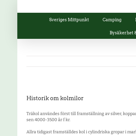
Fortsätt
till
innehållet
Sveriges Mittpunkt
Camping
Bysäkerhet
Visa
större
Historik om kolmilor
bild
Träkol användes först till framställning av silver, kop
sen 4000-3500 år f kr.
Allra tidigast framställdes kol i cylindriska gropar i ma