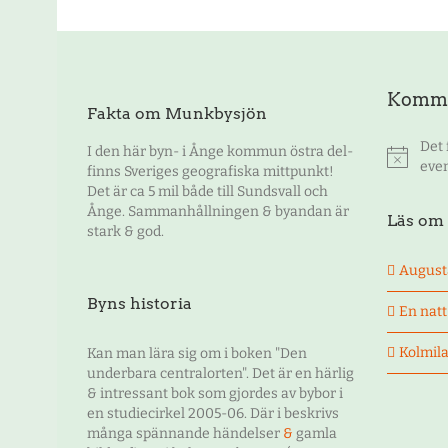
Komma
Fakta om Munkbysjön
Det
I den här byn- i Ånge kommun östra del-
Notis
eve
finns Sveriges geografiska mittpunkt!
Det är ca 5 mil både till Sundsvall och
Ånge. Sammanhållningen & byandan är
Läs om 
stark & god.
August
Byns historia
En nat
Kolmila
Kan man lära sig om i boken "Den
underbara centralorten". Det är en härlig
& intressant bok som gjordes av bybor i
en studiecirkel 2005-06. Där i beskrivs
många spännande händelser
&
gamla