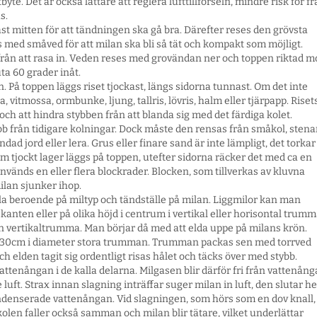
tbyte. Det är också lättare att reglera lufttillförseln, mindre risk för fr
s.
t mitten för att tändningen ska gå bra. Därefter reses den grövsta
 med småved för att milan ska bli så tät och kompakt som möjligt.
från att rasa in. Veden reses med grovändan ner och toppen riktad m
ta 60 grader inåt.
 På toppen läggs riset tjockast, längs sidorna tunnast. Om det inte
 vitmossa, ormbunke, ljung, tallris, lövris, halm eller tjärpapp. Riset
 och att hindra stybben från att blanda sig med det färdiga kolet.
 från tidigare kolningar. Dock måste den rensas från småkol, stenar
ad jord eller lera. Grus eller finare sand är inte lämpligt, det torkar
m tjockt lager läggs på toppen, utefter sidorna räcker det med ca en
 används en eller flera blockrader. Blocken, som tillverkas av kluvna
milan sjunker ihop.
la beroende på miltyp och tändställe på milan. Liggmilor kan man
kanten eller på olika höjd i centrum i vertikal eller horisontal trumm
n vertikaltrumma. Man börjar då med att elda uppe på milans krön.
 ca 30cm i diameter stora trumman. Trumman packas sen med torrved
 och elden tagit sig ordentligt risas hålet och täcks över med stybb.
enångan i de kalla delarna. Milgasen blir därför fri från vattenång
t. Strax innan slagning inträffar suger milan in luft, den slutar he
kondenserade vattenångan. Vid slagningen, som hörs som en dov knall,
kolen faller också samman och milan blir tätare, vilket underlättar