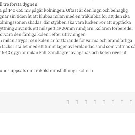
ll tre första dygnen.
a på 140-150 m3 pågår kolningen. Oftast är den lugn och behaglig.
gnar sin tiden åt att klubba milan med en träklubba för att den ska
 kolningszonen skadas, där stybben ska vara lucker. För att upptäcka
flyttning används ett milspett av 20mm rundjärn. Kolaren förbereder
örvara den fårdiga kolen i efter utrivningen.
ch milan stryps men kolen är fortfarande för varma och brandfarliga
 täcks i stället med ett tunnt lager av lerblandad sand som vattnas s
6-10 dygn är milan kall. Sandlagret avlägsnas och kolen rives ut
unds uppsats om träkolsframställning i kolmila
Facebook
Twitter
Reddit
LinkedIn
Tumblr
Pinterest
Vk
E
p