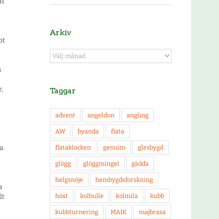
ät
Arkiv
ot
Arkiv
s
,
Taggar
advent
angeldon
angling
AW
byanda
flata
a.
flataklocken
genuim
glesbygd
glögg
glöggmingel
gädda
helgsnöje
hembygdsforskning
a
höst
kolbulle
kolmila
kubb
lt
kubbturnering
MAIK
majbrasa