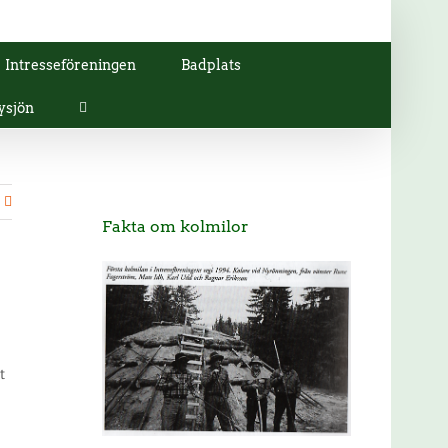
Intresseföreningen
Badplats
ysjön
Fakta om kolmilor
t