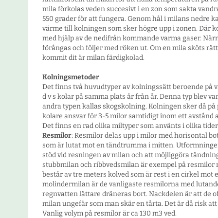
mila förkolas veden succesivt i en zon som sakta van
550 grader för att fungera. Genom hål i milans nedre ka
värme till kolningen som sker högre upp i zonen. Där k
med hjälp av de nedifrån kommande varma gaser. Närma
förångas och följer med röken ut. Om en mila sköts rät
kommit dit är milan färdigkolad.
Kolningsmetoder
Det finns två huvudtyper av kolningssätt beroende på va
d v s kolar på samma plats år från år. Denna typ blev va
andra typen kallas skogskolning. Kolningen sker då på p
kolare ansvar för 3-5 milor samtidigt inom ett avstånd
Det finns en rad olika miltyper som använts i olika tider
Resmilor
: Resmilor delas upp i milor med horisontal bo
som är lutat mot en tändtrumma i mitten. Utformninge
stöd vid resningen av milan och att möjliggöra tändning
stubbmilan och ribbvedsmilan är exempel på resmilor m
består av tre meters kolved som är rest i en cirkel mot
molindermilan är de vanligaste resmilorna med lutand
regnvatten lättare dräneras bort. Nackdelen är att de
milan ungefär som man skär en tårta. Det är då risk att
Vanlig volym på resmilor är ca 130 m3 ved.