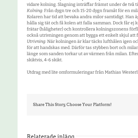
vidare kolning. Slagning inträffar främst under de två ti
Kolning:
Från dygn tre och 15-20 dygn framåt för en mil
Kolaren har tid att bevaka andra milor samtidigt. Han ä
hålla sig tät och få kolen att falla samman. Dock får ej
frätar (håligheter) och kontrollera kolningszonens för
också utrivningen genom att bygga ett enkelt skjul att f
Utrivning:
När kolningen är klar täcks lufthålen igen o
för att handskas med. Därför tas stybben bort och milan
länge som sanden torkar ut av värmen från milan. Efter 
skiktvis, 4-6 skikt.
Utdrag med lite omformuleringar från Mathias Westerl
Share This Story, Choose Your Platform!
Relaterade inlägg