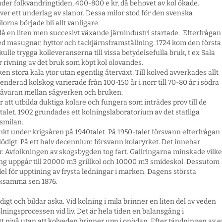
nder folkvandringtiden, 400-800 e kr, då behovet av kol ökade.
över ett underlag av slanor. Dessa milor stod för den svenska
orna började bli allt vanligare.
å en liten men succesivt växande järnindustri startade. Efterfrågan
d masugnar, hyttor och tackjärnsframställning. 1724 kom den första
lle trygga kolleveranserna till vissa betydelsefulla bruk, t ex Sala
er rivning av det bruk som köpt kol olovandes.
 stora kala ytor utan egentlig återväxt. Till kolved avverkades allt
nderad kolskog varierade från 100-150 år i norr till 70-80 år i södra
sråvaran mellan sågverken och bruken.
 att utbilda duktiga kolare och fungera som inträdes prov till de
talet. 1902 grundades ett kolningslaboratorium av det statliga
nsmilan.
nkt under krigsåren på 1940talet. På 1950-talet försvann efterfrågan
lödigt. På ett halv decennium försvann kolaryrket. Det innebar
 Avfolkningen av skogsbygden tog fart. Gallringarna minskade vilke
ng uppgår till 20000 m3 grillkol och 10000 m3 smideskol. Dessutom
el för upptining av frysta ledningar i marken. Dagens största
erksamma sen 1876.
igt och bildar aska. Vid kolning i mila brinner en liten del av veden
lningsprocessen vid liv. Det är hela tiden en balansgång i
rätt nivå utan att kolveden brinner upp i onödan. Efter tändningen av 