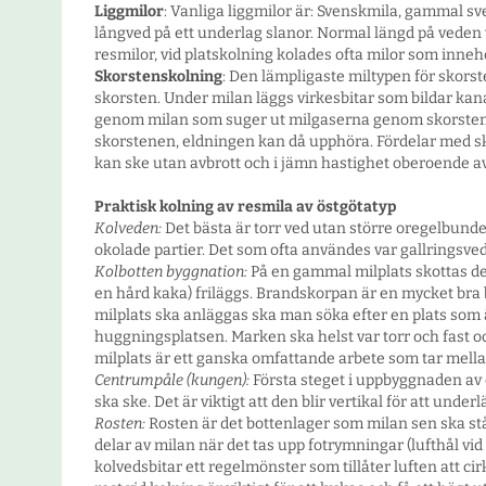
Liggmilor
: Vanliga liggmilor är: Svenskmila, gammal sve
långved på ett underlag slanor. Normal längd på veden 
resmilor, vid platskolning kolades ofta milor som inneh
Skorstenskolning
: Den lämpligaste miltypen för skors
skorsten. Under milan läggs virkesbitar som bildar kana
genom milan som suger ut milgaserna genom skorstene
skorstenen, eldningen kan då upphöra. Fördelar med sk
kan ske utan avbrott och i jämn hastighet oberoende av
Praktisk kolning av resmila av östgötatyp
Kolveden:
Det bästa är torr ved utan större oregelbunden
okolade partier. Det som ofta användes var gallringsved,
Kolbotten byggnation:
På en gammal milplats skottas den
en hård kaka) friläggs. Brandskorpan är en mycket bra 
milplats ska anläggas ska man söka efter en plats som är
huggningsplatsen. Marken ska helst var torr och fast oc
milplats är ett ganska omfattande arbete som tar mell
Centrumpåle (kungen):
Första steget i uppbyggnaden av
ska ske. Det är viktigt att den blir vertikal för att unde
Rosten:
Rosten är det bottenlager som milan sen ska stå p
delar av milan när det tas upp fotrymningar (lufthål vid
kolvedsbitar ett regelmönster som tillåter luften att cir