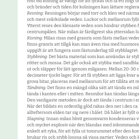
rost vid kolning är viktigt för att lyckas och få ett högt u
och bränder och tiden för kolningen kan lättare reglera
Resning:
Resningen börjar med torr och klen ved närmas
och mest svårkolade veden. Luckor och mellanrum fylls
Ytterst reses den klenaste veden som hindrar stybben 
centrumpålen. När milan är färdigrest ska yttersidan lu
Risning:
Milan risas med granris som fästs mellan veden.
finns granris att tillgå kan man även risa med husmossa,
uppgift är att fungera som fästunderlag till stybblagret
Stybbning:
Det bästa material som kan användas är stybb
rötter och mossa. Det går också att stybba med sandbland
ut och släpper för lätt igenom milgasen. Mellan 20-30 c
decimeter tjockt lager. För att få stybben att ligga kvar
grova bitar, placeras med mellanrum för att tillåta att 
Tändning:
Det finns en mängd olika sätt att tända en mi
tända i kanten eller i mitten. Resmilor kan tändas längs
Den vanligaste metoden är dock att tända i centrum i e
När det bildats en ordentlig glöd rakas den ner i den
allteftersom elden tar sig nere i hålet. Då hålet är fyllt
Slagning:
Innan milan blivit genomvarm kondenseras vatt
och mycket explosiv när den blandas med inkommande luf
enkelt att ryka, för att fylla ut tomrummet efter den 
brukar ris och stybb lossna på vissa partier. Veden och 