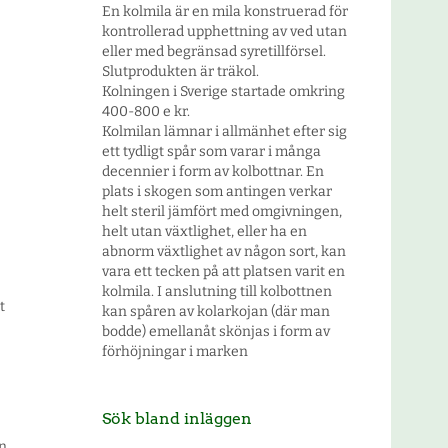
En kolmila är en mila konstruerad för
kontrollerad upphettning av ved utan
eller med begränsad syretillförsel.
Slutprodukten är träkol.
Kolningen i Sverige startade omkring
400-800 e kr.
Kolmilan lämnar i allmänhet efter sig
ett tydligt spår som varar i många
decennier i form av kolbottnar. En
plats i skogen som antingen verkar
helt steril jämfört med omgivningen,
helt utan växtlighet, eller ha en
abnorm växtlighet av någon sort, kan
vara ett tecken på att platsen varit en
kolmila. I anslutning till kolbottnen
t
kan spåren av kolarkojan (där man
bodde) emellanåt skönjas i form av
förhöjningar i marken
Sök bland inläggen
en