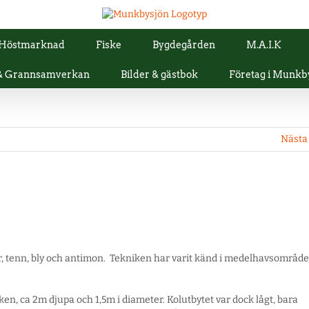
Höstmarknad
Fiske
Bygdegården
M.A.I.K
 & Grannsamverkan
Bilder & gästbok
Företag i Munkb
Nästa
par, tenn, bly och antimon. Tekniken har varit känd i medelhavsområde
rken, ca 2m djupa och 1,5m i diameter. Kolutbytet var dock lågt, bara