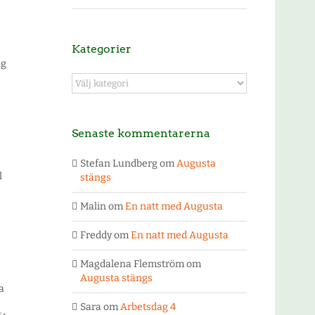
Kategorier
ag
Kategorier
Senaste kommentarerna
Stefan Lundberg
om
Augusta
l
stängs
Malin
om
En natt med Augusta
Freddy
om
En natt med Augusta
Magdalena Flemström
om
Augusta stängs
a
Sara
om
Arbetsdag 4