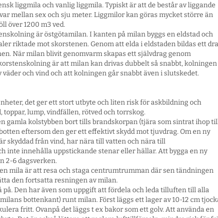
nsk liggmila och vanlig liggmila. Typiskt är att de består av liggande
var mellan sex och sju meter. Liggmilor kan göras mycket större än
öll över 1200 m3 ved.
tenskolning är östgötamilan. I kanten på milan byggs en eldstad och
ler riktade mot skorstenen. Genom att elda i eldstaden bildas ett dr
n. När milan blivit genomvarm skapas ett självdrag genom
orstenskolning är att milan kan drivas dubbelt så snabbt, kolningen
 väder och vind och att kolningen går snabbt även i slutskedet.
heter, det ger ett stort utbyte och liten risk för askbildning och
 toppar, lump, vindfällen, rötved och torrskog.
 gamla kolstybben bort tills brandskorpan (tjära som sintrat ihop til
botten eftersom den ger ett effektivt skydd mot tjuvdrag. Om en ny
 skyddad från vind, har nära till vatten och nära till
h inte innehålla uppstickande stenar eller hällar. Att bygga en ny
an 2-6 dagsverken.
 en mila är att resa och staga centrumtrumman där sen tändningen
rlätta den fortsatta resningen av milan.
å. Den har även som uppgift att fördela och leda tilluften till alla
 milans bottenkant) runt milan. Först läggs ett lager av 10-12 cm tjock
kulera fritt. Ovanpå det läggs t ex bakor som ett golv. Att använda en