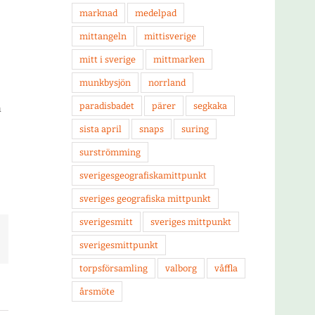
marknad
medelpad
mittangeln
mittisverige
mitt i sverige
mittmarken
munkbysjön
norrland
paradisbadet
pärer
segkaka
å
sista april
snaps
suring
surströmming
sverigesgeografiskamittpunkt
sveriges geografiska mittpunkt
sverigesmitt
sveriges mittpunkt
-
sverigesmittpunkt
ost
torpsförsamling
valborg
våffla
årsmöte