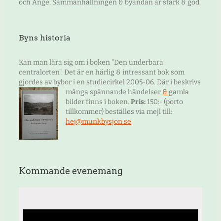
och Ånge. Sammanhållningen & byandan är stark & god.
Byns historia
Kan man lära sig om i boken "Den underbara
centralorten". Det är en härlig & intressant bok som
gjordes av bybor i en studiecirkel 2005-06. Där i beskrivs
många spännande händelser
&
gamla
bilder finns i boken.
Pris:
150:- (porto
tillkommer) beställes via mejl till:
hej@munkbysjon.se
Kommande evenemang