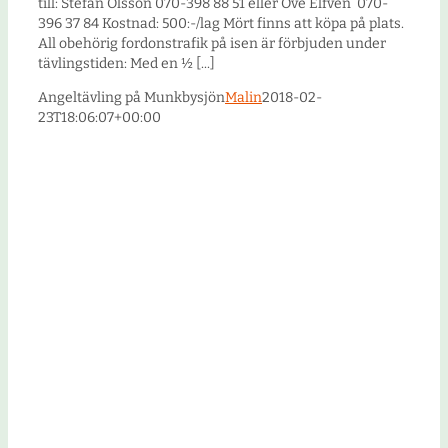
till: Stefan Olsson 070-398 88 51 eller Ove Elfvén 070-
396 37 84 Kostnad: 500:-/lag Mört finns att köpa på plats.
All obehörig fordonstrafik på isen är förbjuden under
tävlingstiden: Med en ½ [...]
Angeltävling på Munkbysjön
Malin
2018-02-
23T18:06:07+00:00