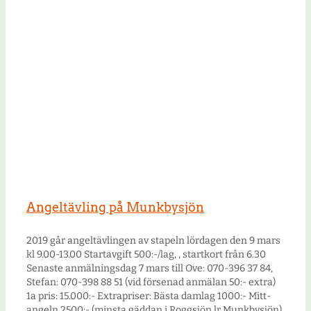
Angeltävling på Munkbysjön
2019 går angeltävlingen av stapeln lördagen den 9 mars
kl 9.00-13.00 Startavgift 500:-/lag, , startkort från 6.30
Senaste anmälningsdag 7 mars till Ove: 070-396 37 84,
Stefan: 070-398 88 51 (vid försenad anmälan 50:- extra)
1a pris: 15.000:- Extrapriser: Bästa damlag 1000:- Mitt-
angeln 2500:- (minsta gäddan i Roggsjön lr Munkbysjön)