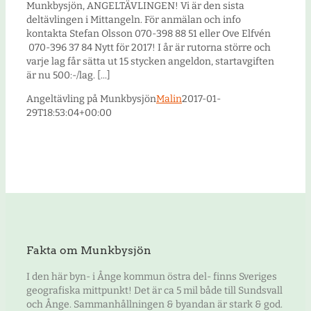
Munkbysjön, ANGELTÄVLINGEN! Vi är den sista
deltävlingen i Mittangeln. För anmälan och info
kontakta Stefan Olsson 070-398 88 51 eller Ove Elfvén
070-396 37 84 Nytt för 2017! I år är rutorna större och
varje lag får sätta ut 15 stycken angeldon, startavgiften
är nu 500:-/lag. [...]
Angeltävling på Munkbysjön
Malin
2017-01-
29T18:53:04+00:00
Fakta om Munkbysjön
I den här byn- i Ånge kommun östra del- finns Sveriges
geografiska mittpunkt! Det är ca 5 mil både till Sundsvall
och Ånge. Sammanhållningen & byandan är stark & god.