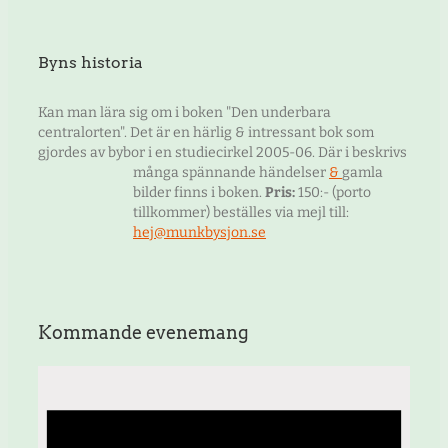
Byns historia
Kan man lära sig om i boken "Den underbara
centralorten". Det är en härlig & intressant bok som
gjordes av bybor i en studiecirkel 2005-06. Där i beskrivs
många spännande händelser
&
gamla
bilder finns i boken.
Pris:
150:- (porto
tillkommer) beställes via mejl till:
hej@munkbysjon.se
Kommande evenemang