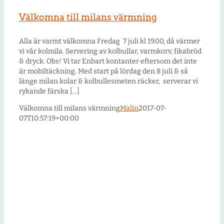
Välkomna till milans värmning
Alla är varmt välkomna Fredag 7 juli kl 19.00, då värmer
vi vår kolmila. Servering av kolbullar, varmkorv, fikabröd
& dryck. Obs! Vi tar Enbart kontanter eftersom det inte
är mobiltäckning. Med start på lördag den 8 juli & så
länge milan kolar & kolbullesmeten räcker, serverar vi
rykande färska [...]
Välkomna till milans värmning
Malin
2017-07-
07T10:57:19+00:00