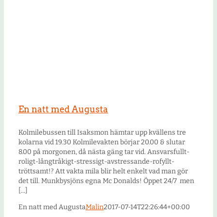
En natt med Augusta
Kolmilebussen till Isaksmon hämtar upp kvällens tre
kolarna vid 19.30 Kolmilevakten börjar 20.00 & slutar
8.00 på morgonen, då nästa gäng tar vid. Ansvarsfullt-
roligt-långtråkigt-stressigt-avstressande-rofyllt-
tröttsamt!? Att vakta mila blir helt enkelt vad man gör
det till. Munkbysjöns egna Mc Donalds! Öppet 24/7 men
[...]
En natt med Augusta
Malin
2017-07-14T22:26:44+00:00