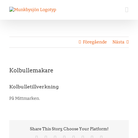
Fortsätt
till
innehållet
Föregående
Nästa
Visa
Kolbullemakare
större
bild
Kolbulletillverkning
På Mittmarken.
Share This Story, Choose Your Platform!
Facebook
Twitter
Reddit
LinkedIn
Tumblr
Pinterest
Vk
E-