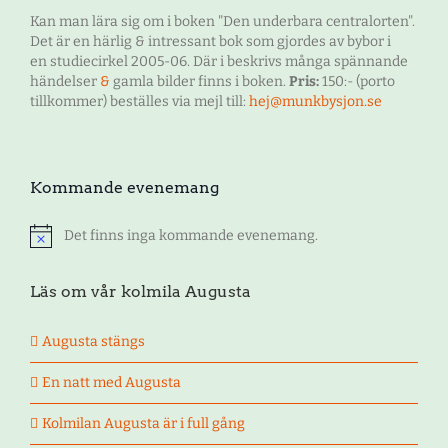
Kan man lära sig om i boken "Den underbara centralorten".
Det är en härlig & intressant bok som gjordes av bybor i
en studiecirkel 2005-06. Där i beskrivs många spännande
händelser
&
gamla bilder finns i boken.
Pris:
150:- (porto
tillkommer) beställes via mejl till:
hej@munkbysjon.se
Kommande evenemang
Det finns inga kommande evenemang.
Notis
Läs om vår kolmila Augusta
Augusta stängs
En natt med Augusta
Kolmilan Augusta är i full gång