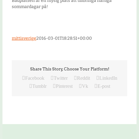
Badplatsen är en mysig plats att tillbringa härliga
sommardagar på!
mittisverige
2016-03-01T18:28:51+00:00
Share This Story, Choose Your Platform!
Facebook
Twitter
Reddit
LinkedIn
Tumblr
Pinterest
Vk
E-post