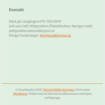
Kontakt
Hyra på campingen:073-026 08 67
Info om Café Mittpunkten (Flataklocken, Sveriges mitt)
mittpunkten@munkbysjon.se
Övriga funderingar:
hej@munkbysjon.se
© Munkbysjön 2018 |
INLOGGNING för bybor
| Drivs med
WordPress
| Publicerad av Stiernform tillsammans med byns
webbgrupp.