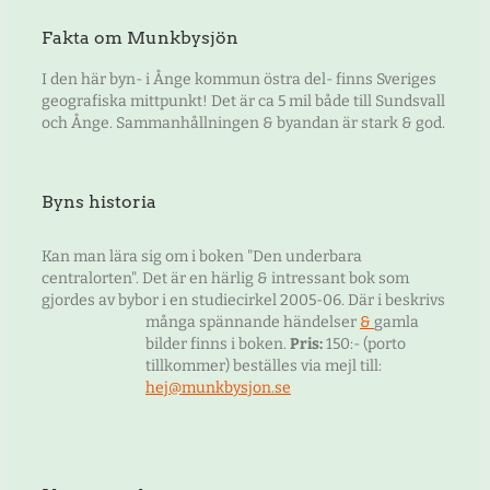
Fakta om Munkbysjön
I den här byn- i Ånge kommun östra del- finns Sveriges
geografiska mittpunkt! Det är ca 5 mil både till Sundsvall
och Ånge. Sammanhållningen & byandan är stark & god.
Byns historia
Kan man lära sig om i boken "Den underbara
centralorten". Det är en härlig & intressant bok som
gjordes av bybor i en studiecirkel 2005-06. Där i beskrivs
många spännande händelser
&
gamla
bilder finns i boken.
Pris:
150:- (porto
tillkommer) beställes via mejl till:
hej@munkbysjon.se