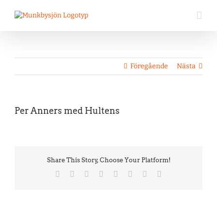
Fortsätt
till
innehållet
Föregående
Nästa
Visa
Per Anners med Hultens
större
bild
Share This Story, Choose Your Platform!
Facebook
Twitter
Reddit
LinkedIn
Tumblr
Pinterest
Vk
E-
post