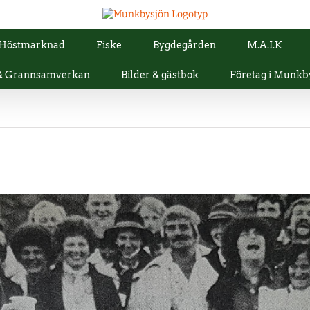
Höstmarknad
Fiske
Bygdegården
M.A.I.K
 & Grannsamverkan
Bilder & gästbok
Företag i Munkb