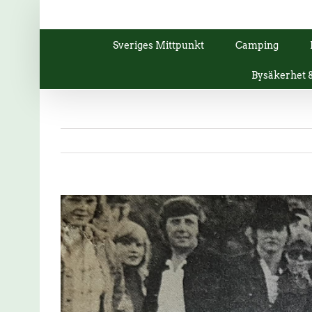
Fortsätt
till
innehållet
Sveriges Mittpunkt
Camping
Bysäkerhet
Visa
större
bild