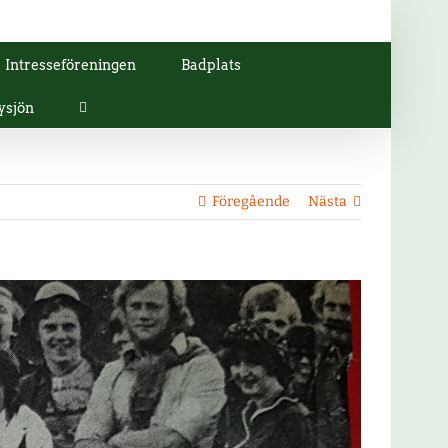
Intresseföreningen
Badplats
ysjön
Föregående
Nästa