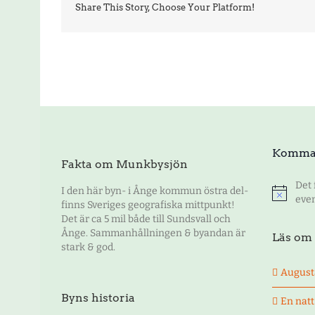
Share This Story, Choose Your Platform!
Komma
Fakta om Munkbysjön
Det
I den här byn- i Ånge kommun östra del-
Notis
eve
finns Sveriges geografiska mittpunkt!
Det är ca 5 mil både till Sundsvall och
Ånge. Sammanhållningen & byandan är
Läs om 
stark & god.
August
Byns historia
En nat