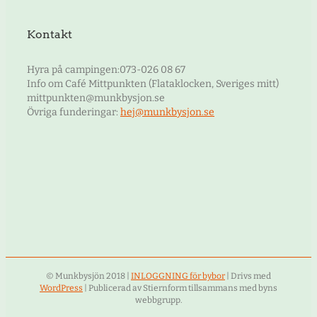
Kontakt
Hyra på campingen:073-026 08 67
Info om Café Mittpunkten (Flataklocken, Sveriges mitt)
mittpunkten@munkbysjon.se
Övriga funderingar:
hej@munkbysjon.se
© Munkbysjön 2018 |
INLOGGNING för bybor
| Drivs med
WordPress
| Publicerad av Stiernform tillsammans med byns
webbgrupp.