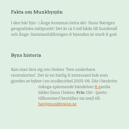
Fakta om Munkbysjön
I den här byn- i Ånge kommun östra del- finns Sveriges
geografiska mittpunkt! Det är ca 5 mil både till Sundsvall
och Ånge. Sammanhållningen & byandan är stark & god.
Byns historia
Kan man lära sig om i boken "Den underbara
centralorten". Det är en härlig & intressant bok som
gjordes av bybor i en studiecirkel 2005-06. Där i beskrivs
många spännande händelser
&
gamla
bilder finns i boken.
Pris:
150:- (porto
tillkommer) beställes via mejl till:
hej@munkbysjon.se