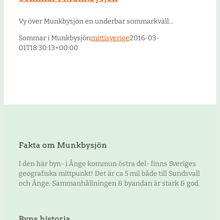
Vy över Munkbysjön en underbar sommarkväll...
Sommar i Munkbysjön
mittisverige
2016-03-
01T18:30:13+00:00
Fakta om Munkbysjön
I den här byn- i Ånge kommun östra del- finns Sveriges
geografiska mittpunkt! Det är ca 5 mil både till Sundsvall
och Ånge. Sammanhållningen & byandan är stark & god.
Byns historia