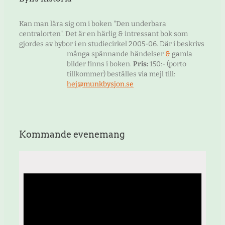
Kan man lära sig om i boken "Den underbara
centralorten". Det är en härlig & intressant bok som
gjordes av bybor i en studiecirkel 2005-06. Där i beskrivs
många spännande händelser
&
gamla
bilder finns i boken.
Pris:
150:- (porto
tillkommer) beställes via mejl till:
hej@munkbysjon.se
Kommande evenemang