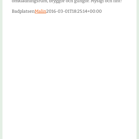
omklädningsrum, bryggor och gungor. Mysigt och fint!
Badplatsen
Malin
2016-03-01T18:25:14+00:00