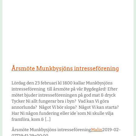
Årsmöte Munkbysjöns intresseförening
Lördag den 23 februari kl 18.00 kallar Munkbysjöns
intresseförening till årsmöte på vår Bygdegård! Efter
mötet bjuder intresseföreningen på god mat & dryck
Tycker Ni allt fungerar bra i byn? Vad kan Vi göra
annorlunda? Något Vi bör slopa? Något Vi kan starta?
Har Ni någon fundering eller ide´som Ni skulle vilja
framföra, kom & [...]
Årsmöte Munkbysjöns intresseförening
Malin
2019-02-
07T19:41:29+00:00