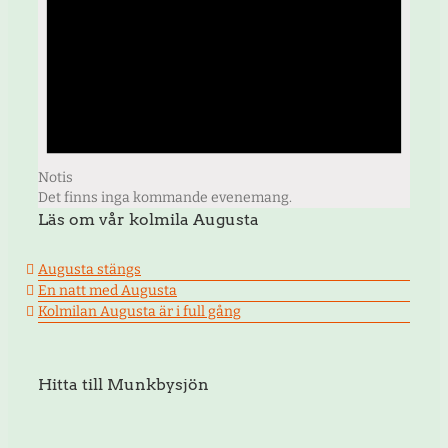
Notis
Det finns inga kommande evenemang.
Läs om vår kolmila Augusta
Augusta stängs
En natt med Augusta
Kolmilan Augusta är i full gång
Hitta till Munkbysjön