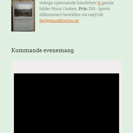
många spännande händelser
&
gamla
bilder finns i boken.
Pris:
150:- (porto
tillkommer) beställes via mejl till:
hej@munkbysjon.se
Kommande evenemang