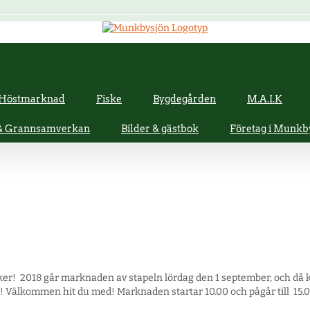
Höstmarknad
Fiske
Bygdegården
M.A.I.K
 & Grannsamverkan
Bilder & gästbok
Företag i Munkb
r! 2018 går marknaden av stapeln lördag den 1 september, och då ko
älkommen hit du med! Marknaden startar 10.00 och pågår till 15.00 oc