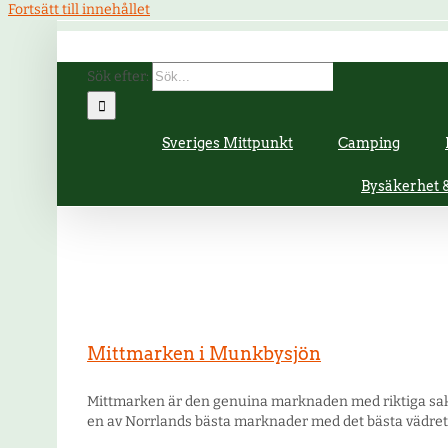
Fortsätt till innehållet
Sök efter:
Sveriges Mittpunkt
Camping
Bysäkerhet
Mittmarken i Munkbysjön
Mittmarken är den genuina marknaden med riktiga sake
en av Norrlands bästa marknader med det bästa vädret! V