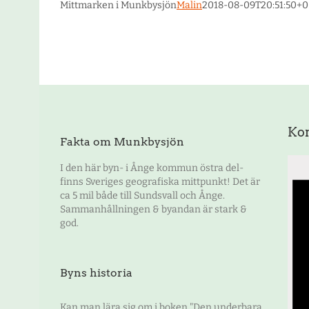
Mittmarken i Munkbysjön
Malin
2018-08-09T20:51:50+0
Ko
Fakta om Munkbysjön
I den här byn- i Ånge kommun östra del-
finns Sveriges geografiska mittpunkt! Det är
ca 5 mil både till Sundsvall och Ånge.
Sammanhållningen & byandan är stark &
god.
Byns historia
Kan man lära sig om i boken "Den underbara