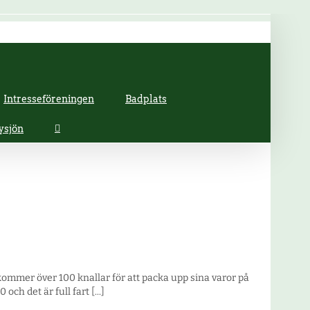
Intresseföreningen
Badplats
ysjön
mmer över 100 knallar för att packa upp sina varor på
h det är full fart [...]