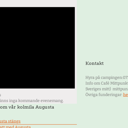
Kontakt
Hyra på campingen:07
Info om Café Mittpunkt
Sveriges mitt) mittp
Övriga funderingar:
he
s
finns inga kommande evenemang.
 om vår kolmila Augusta
sta stängs
att med Augusta