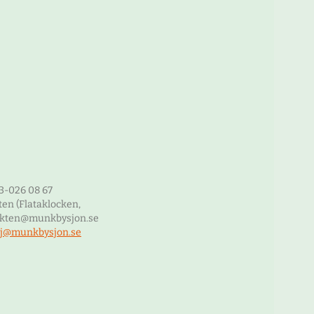
3-026 08 67
en (Flataklocken,
unkten@munkbysjon.se
j@munkbysjon.se