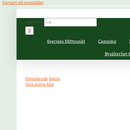
Fortsätt till innehållet
Sök efter:
Sveriges Mittpunkt
Camping
Bysäkerhet
Föregående
Nästa
Visa större bild