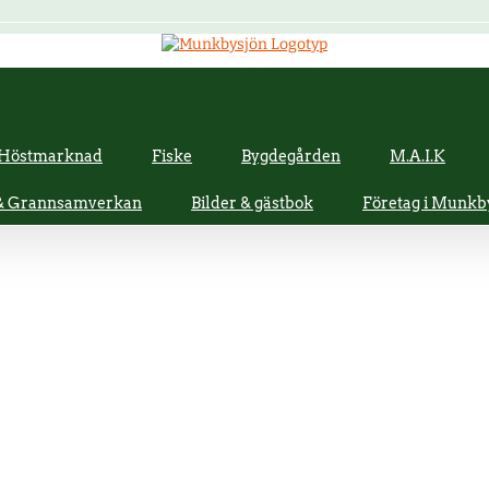
Höstmarknad
Fiske
Bygdegården
M.A.I.K
 & Grannsamverkan
Bilder & gästbok
Företag i Munkb