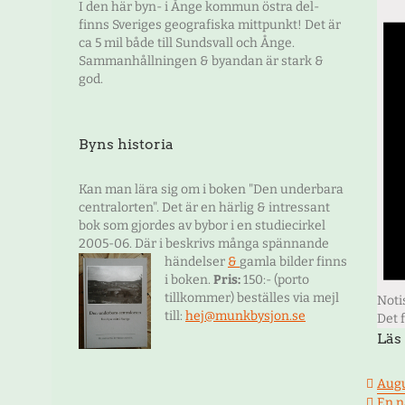
I den här byn- i Ånge kommun östra del-
finns Sveriges geografiska mittpunkt! Det är
ca 5 mil både till Sundsvall och Ånge.
Sammanhållningen & byandan är stark &
god.
Byns historia
Kan man lära sig om i boken "Den underbara
centralorten". Det är en härlig & intressant
bok som gjordes av bybor i en studiecirkel
2005-06. Där i beskrivs många spännande
händelser
&
gamla bilder finns
i boken.
Pris:
150:- (porto
tillkommer) beställes via mejl
Noti
till:
hej@munkbysjon.se
Det 
Läs
Augu
En n