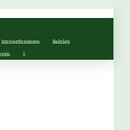
Intresseföreningen
Badplats
ysjön