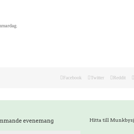
ommardag.
Facebook
Twitter
Reddit
Hitta till Munkbys
mmande evenemang