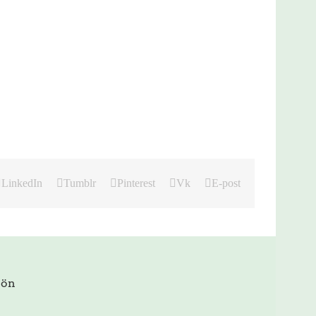
LinkedIn
Tumblr
Pinterest
Vk
E-post
jön