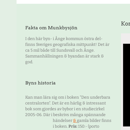
Ko
Fakta om Munkbysjön
I den här byn- i Ånge kommun östra del-
finns Sveriges geografiska mittpunkt! Det är
ca 5 mil både till Sundsvall och Ånge.
Sammanhållningen & byandan är stark &
god.
Byns historia
Kan man lära sig om i boken "Den underbara
centralorten". Det är en härlig & intressant
bok som gjordes av bybor i en studiecirkel
2005-06. Där i beskrivs många spännande
händelser
&
gamla bilder finns
i boken.
Pris:
150:- (porto