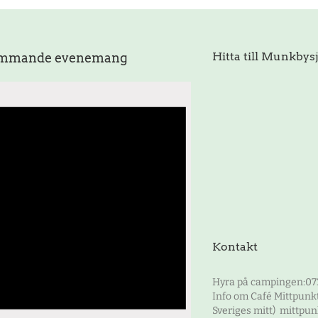
Hitta till Munkbys
mmande evenemang
Kontakt
Hyra på campingen:07
Info om Café Mittpunkt
Sveriges mitt) mittp