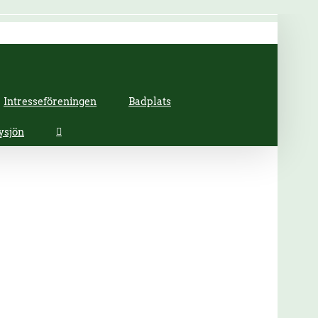
Intresseföreningen
Badplats
ysjön