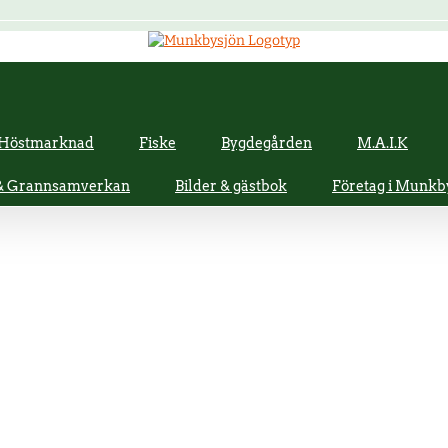
Höstmarknad
Fiske
Bygdegården
M.A.I.K
 & Grannsamverkan
Bilder & gästbok
Företag i Munkb