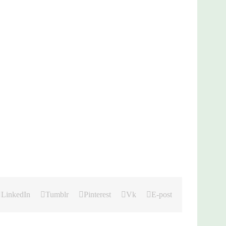
LinkedIn
Tumblr
Pinterest
Vk
E-post