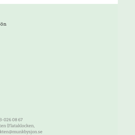
jön
3-026 08 67
en (Flataklocken,
unkten@munkbysjon.se