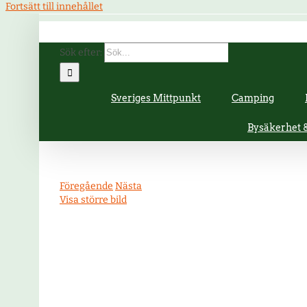
Fortsätt till innehållet
Sök efter:
Sveriges Mittpunkt
Camping
Bysäkerhet
Föregående
Nästa
Visa större bild