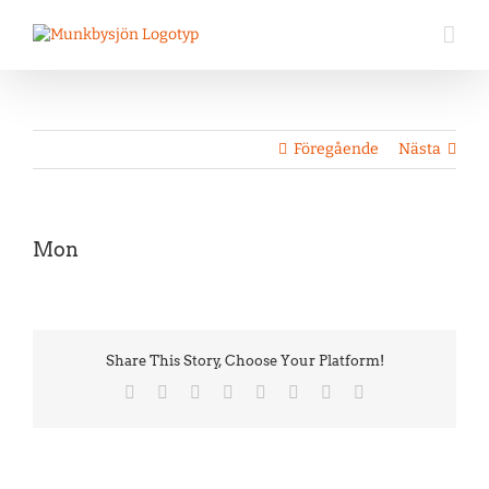
Fortsätt
till
innehållet
Föregående
Nästa
Visa
Mon
större
bild
Share This Story, Choose Your Platform!
Facebook
Twitter
Reddit
LinkedIn
Tumblr
Pinterest
Vk
E-
post