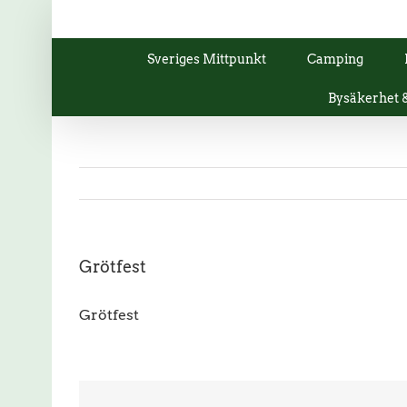
Fortsätt
till
innehållet
Sveriges Mittpunkt
Camping
Bysäkerhet
Visa
Grötfest
större
bild
Grötfest