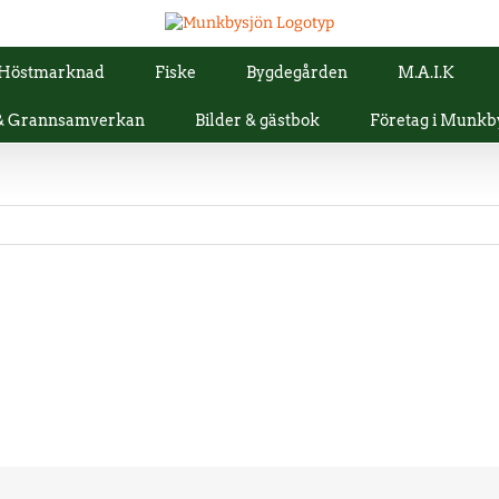
Höstmarknad
Fiske
Bygdegården
M.A.I.K
 & Grannsamverkan
Bilder & gästbok
Företag i Munkb