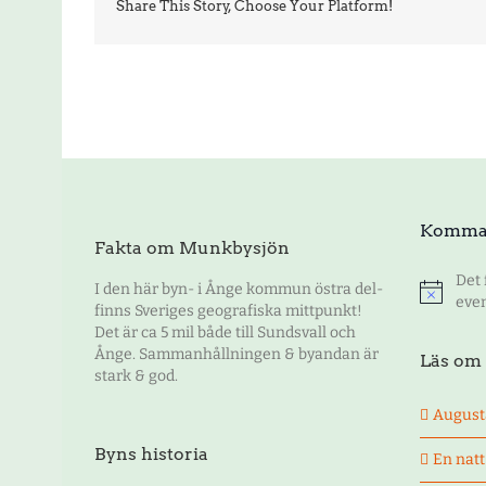
Share This Story, Choose Your Platform!
Komma
Fakta om Munkbysjön
Det
I den här byn- i Ånge kommun östra del-
Notis
eve
finns Sveriges geografiska mittpunkt!
Det är ca 5 mil både till Sundsvall och
Ånge. Sammanhållningen & byandan är
Läs om 
stark & god.
August
Byns historia
En nat