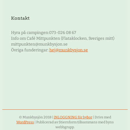
Kontakt
Hyra på campingen:073-026 08 67
Info om Café Mittpunkten (Flataklocken, Sveriges mitt)
mittpunkten@munkbysjon.se
Övriga funderingar:
hej@munkbysjon.se
© Munkbysjön 2018 |
INLOGGNING för bybor
| Drivs med
WordPress
| Publicerad av Stiernform tillsammans med byns
webbgrupp.