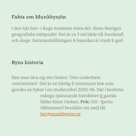
Fakta om Munkbysjön
I den här byn- i Ånge kommun östra del- finns Sveriges
geografiska mittpunkt! Det är ca 5 mil både till Sundsvall
och Ånge. Sammanhållningen & byandan är stark & god.
Byns historia
Kan man lära sig om i boken "Den underbara
centralorten". Det är en härlig & intressant bok som
gjordes av bybor i en studiecirkel 2005-06. Där i beskrivs
många spännande händelser
&
gamla
bilder finns i boken.
Pris:
150:- (porto
tillkommer) beställes via mejl till:
hej@munkbysjon.se