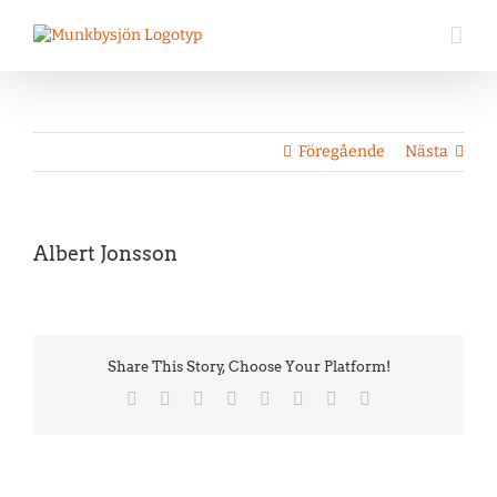
Fortsätt
till
innehållet
Föregående
Nästa
Visa
Albert Jonsson
större
bild
Share This Story, Choose Your Platform!
Facebook
Twitter
Reddit
LinkedIn
Tumblr
Pinterest
Vk
E-
post