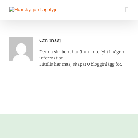
Fortsätt
till
innehållet
Om
masj
Denna skribent har ännu inte fyllt i någon
information.
Hittills har masj skapat 0 blogginlägg för.