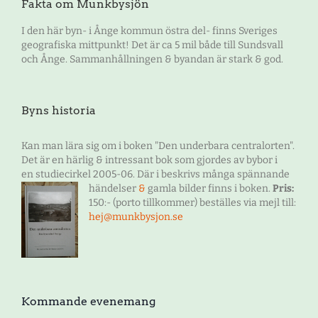
Fakta om Munkbysjön
I den här byn- i Ånge kommun östra del- finns Sveriges
geografiska mittpunkt! Det är ca 5 mil både till Sundsvall
och Ånge. Sammanhållningen & byandan är stark & god.
Byns historia
Kan man lära sig om i boken "Den underbara centralorten".
Det är en härlig & intressant bok som gjordes av bybor i
en studiecirkel 2005-06. Där i beskrivs många spännande
händelser
&
gamla bilder finns i boken.
Pris:
150:- (porto tillkommer) beställes via mejl till:
hej@munkbysjon.se
Kommande evenemang